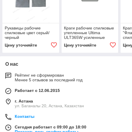
Рукавицы рабочие
Краги рабочие спилковые
Краг
спилковые цвет серый/
утепленные Ultima
"Фла
черный
ULT365W усиленные
спил
Цену уточняйте
Цену уточняйте
Цен
О нас
Рейтинг не сформирован
Менее 5 отзывов за последний год
Работает с 12.06.2015
г. Астана
ул. Баганалы 20, Астана, Казахстан
Контакты
Сегодня работает с 09:00 до 18:00
Показать весь график работы