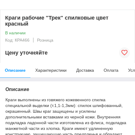
Краги рабочие "Трек" спилковые цвет
красный
В наличии
Код: КРА466
Розница
Цену уточняйте
Описание
Характеристики
Доставка
Оплата
Усл
Описание
Краги выполнены из говяжего кожевенного спилка
специальной выделки (т.1,1-1,3мм): спилок шлифованный,
окрашенный. Швы краг защищены и усилены
дополнительными вставками из черной кожи. Внутренняя
подкладка ладонной части изготовлена из флиса, подкладка
манжетной части из хлопка. Краги имеют удлиненную
конструкцию, защищающую часть предплечья и обладают