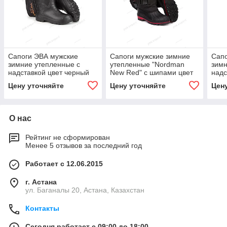
Сапоги ЭВА мужские
Сапоги мужские зимние
Сапо
зимние утепленные с
утепленные "Nordman
зимн
надставкой цвет черный
New Red" с шипами цвет
надс
черный
Цену уточняйте
Цену уточняйте
Цен
О нас
Рейтинг не сформирован
Менее 5 отзывов за последний год
Работает с 12.06.2015
г. Астана
ул. Баганалы 20, Астана, Казахстан
Контакты
Сегодня работает с 09:00 до 18:00