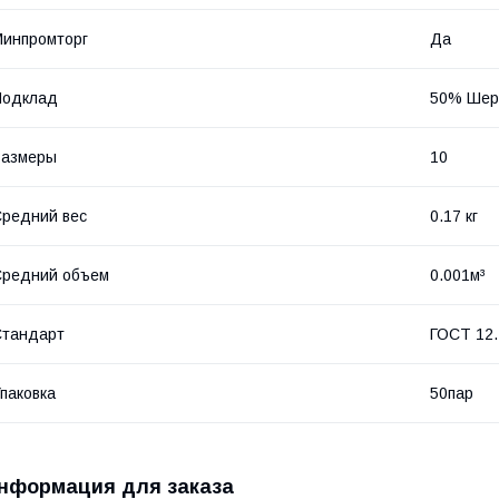
инпромторг
Да
Подклад
50% Шер
Размеры
10
редний вес
0.17 кг
Средний объем
0.001м³
Стандарт
ГОСТ 12.
паковка
50пар
нформация для заказа