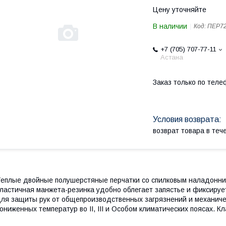
Цену уточняйте
В наличии
Код:
ПЕР7
+7 (705) 707-77-11
Астана
Заказ только по теле
возврат товара в те
еплые двойные полушерстяные перчатки со спилковым наладонник
ластичная манжета-резинка удобно облегает запястье и фиксируе
ля защиты рук от общепроизводственных загрязнений и механичес
ониженных температур во II, III и Особом климатических поясах. Кл