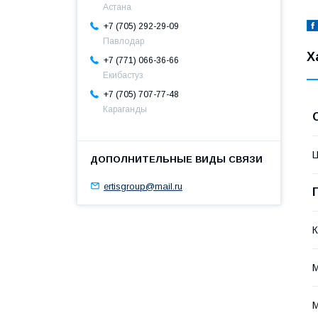
Астана
+7 (705) 292-29-09
Павлодар
Х
+7 (771) 066-36-66
Екибастуз
+7 (705) 707-77-48
Караганды
ertisgroup@mail.ru
К