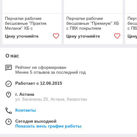
Перчатки рабочие
Перчатки рабочие
Перч
бесшовные "Практик
бесшовные "Премиум" ХБ
бес
Меланж" ХБ с
с ПВХ покрытием
с ПВ
добавлением полиэфира
Цену уточняйте
Цену уточняйте
Цен
с ПВХ покрытием цвет
серый
О нас
Рейтинг не сформирован
Менее 5 отзывов за последний год
Работает с 12.06.2015
г. Астана
ул. Баганалы 20, Астана, Казахстан
Контакты
Сегодня выходной
Показать весь график работы