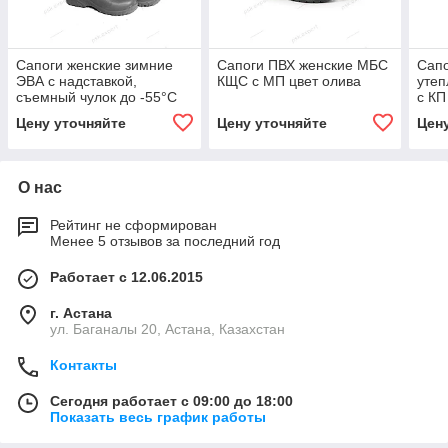
Сапоги женские зимние
Сапоги ПВХ женские МБС
Сапо
ЭВА с надставкой,
КЩС с МП цвет олива
утеп
съемный чулок до -55°С
с КП
цвет олива
Цену уточняйте
Цену уточняйте
Цен
О нас
Рейтинг не сформирован
Менее 5 отзывов за последний год
Работает с 12.06.2015
г. Астана
ул. Баганалы 20, Астана, Казахстан
Контакты
Сегодня работает с 09:00 до 18:00
Показать весь график работы