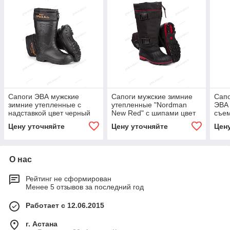
Сапоги ЭВА мужские
Сапоги мужские зимние
Сапо
зимние утепленные с
утепленные "Nordman
ЭВА 
надставкой цвет черный
New Red" с шипами цвет
съем
черный
цвет
Цену уточняйте
Цену уточняйте
Цен
О нас
Рейтинг не сформирован
Менее 5 отзывов за последний год
Работает с 12.06.2015
г. Астана