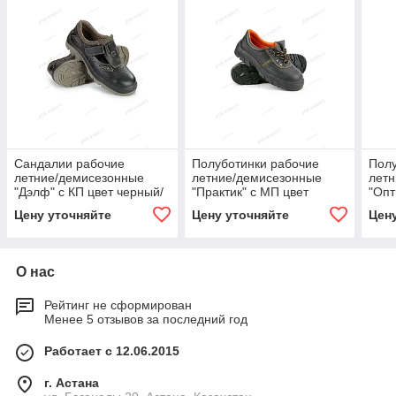
Сандалии рабочие
Полуботинки рабочие
Полу
летние/демисезонные
летние/демисезонные
лет
"Дэлф" с КП цвет черный/
"Практик" с МП цвет
"Опт
бежевый
черный
чер
Цену уточняйте
Цену уточняйте
Цен
О нас
Рейтинг не сформирован
Менее 5 отзывов за последний год
Работает с 12.06.2015
г. Астана