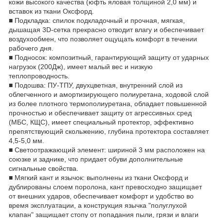
кожи высокого качества (юфть яловая толщиной 2,0 мм) и
вставок из ткани Оксфорд.
■ Подкладка: спилок подкладочный и прочная, мягкая,
дышащая 3D-сетка прекрасно отводит влагу и обеспечивает
воздухообмен, что позволяет ощущать комфорт в течении
рабочего дня.
■ Подносок: композитный, гарантирующий защиту от ударных
нагрузок (200Дж), имеет малый вес и низкую
теплопроводность.
■ Подошва: ПУ-ТПУ, двухцветная, внутренний слой из
облегченного и амортизирующего полиуретана, ходовой слой
из более плотного термополиуретана, обладает повышенной
прочностью и обеспечивает защиту от агрессивных сред
(МБС, КЩС), имеет специальный протектор, эффективно
препятствующий скольжению, глубина протектора составляет
4,5-5,0 мм.
■ Светоотражающий элемент: шириной 3 мм расположен на
союзке и заднике, что придает обуви дополнительные
сигнальные свойства.
■ Мягкий кант и язычок: выполнены из ткани Оксфорд и
дублированы слоем поролона, кант превосходно защищает
от внешних ударов, обеспечивает комфорт и удобство во
время эксплуатации, а конструкция язычка "полуглухой
клапан" защищает стопу от попадания пыли, грязи и влаги