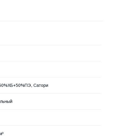
, 50%ХБ+50%ПЭ, Сатори
альный
м³