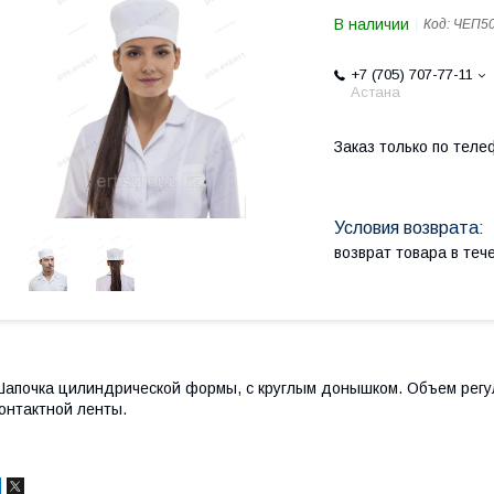
В наличии
Код:
ЧЕП5
+7 (705) 707-77-11
Астана
Заказ только по теле
возврат товара в те
апочка цилиндрической формы, с круглым донышком. Объем регул
онтактной ленты.