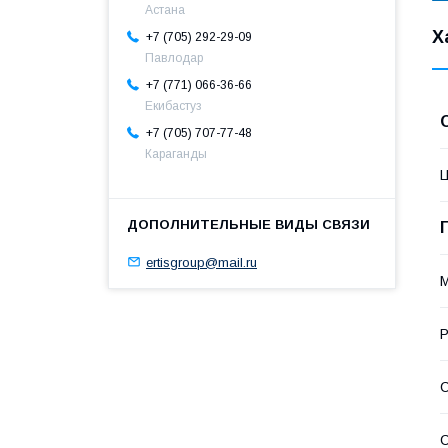
Астана
Х
+7 (705) 292-29-09
Павлодар
+7 (771) 066-36-66
Екибастуз
+7 (705) 707-77-48
Караганды
ertisgroup@mail.ru
С