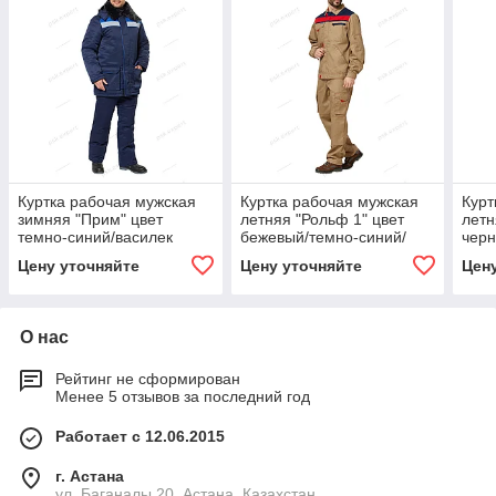
Куртка рабочая мужская
Куртка рабочая мужская
Курт
зимняя "Прим" цвет
летняя "Рольф 1" цвет
летн
темно-синий/василек
бежевый/темно-синий/
чер
красный
Цену уточняйте
Цену уточняйте
Цен
О нас
Рейтинг не сформирован
Менее 5 отзывов за последний год
Работает с 12.06.2015
г. Астана
ул. Баганалы 20, Астана, Казахстан