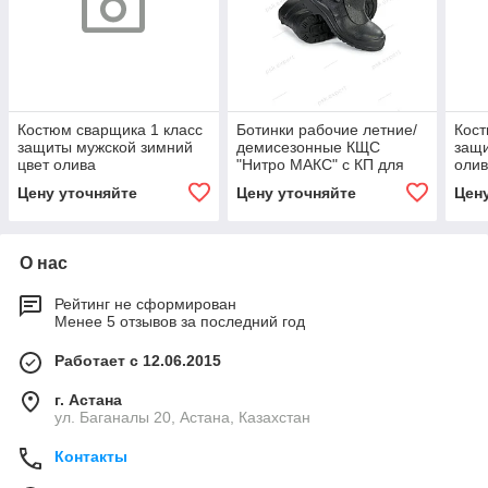
Костюм сварщика 1 класс
Ботинки рабочие летние/
Кост
защиты мужской зимний
демисезонные КЩС
защи
цвет олива
"Нитро МАКС" с КП для
оли
сварщика цвет черный
Цену уточняйте
Цену уточняйте
Цен
О нас
Рейтинг не сформирован
Менее 5 отзывов за последний год
Работает с 12.06.2015
г. Астана
ул. Баганалы 20, Астана, Казахстан
Контакты