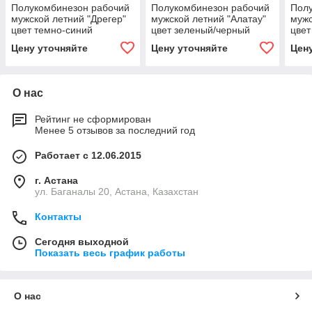
Полукомбинезон рабочий
Полукомбинезон рабочий
Пол
мужской летний "Дрегер"
мужской летний "Алатау"
мужс
цвет темно-синий
цвет зеленый/черный
цвет
Цену уточняйте
Цену уточняйте
Цен
О нас
Рейтинг не сформирован
Менее 5 отзывов за последний год
Работает с 12.06.2015
г. Астана
ул. Баганалы 20, Астана, Казахстан
Контакты
Сегодня выходной
Показать весь график работы
О нас