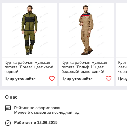
Куртка рабочая мужская
Куртка рабочая мужская
Курт
летняя "Forest" цвет хаки/
летняя "Рольф 1" цвет
летн
черный
бежевый/темно-синий/
чер
красный
Цену уточняйте
Цену уточняйте
Цен
О нас
Рейтинг не сформирован
Менее 5 отзывов за последний год
Работает с 12.06.2015