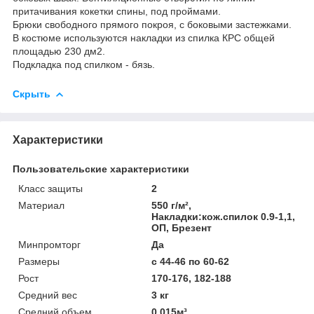
притачивания кокетки спины, под проймами.
Брюки свободного прямого покроя, с боковыми застежками.
В костюме используются накладки из спилка КРС общей
площадью 230 дм2.
Подкладка под спилком - бязь.
Скрыть
Характеристики
Пользовательские характеристики
Класс защиты
2
Материал
550 г/м²,
Накладки:кож.спилок 0.9-1,1,
ОП, Брезент
Минпромторг
Да
Размеры
с 44-46 по 60-62
Рост
170-176, 182-188
Средний вес
3 кг
Средний объем
0.015м³