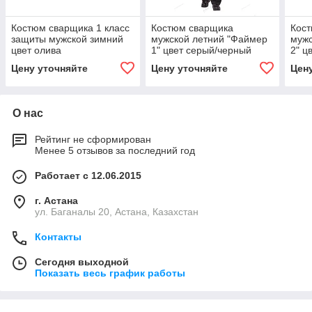
Костюм сварщика 1 класс
Костюм сварщика
Кос
защиты мужской зимний
мужской летний "Файмер
мужс
цвет олива
1" цвет серый/черный
2" ц
Цену уточняйте
Цену уточняйте
Цен
О нас
Рейтинг не сформирован
Менее 5 отзывов за последний год
Работает с 12.06.2015
г. Астана
ул. Баганалы 20, Астана, Казахстан
Контакты
Сегодня выходной
Показать весь график работы