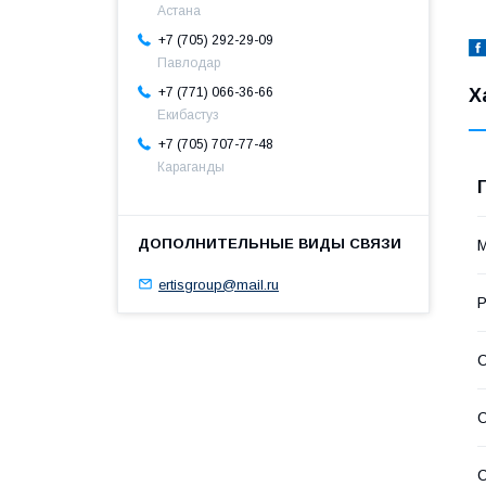
Астана
+7 (705) 292-29-09
Павлодар
+7 (771) 066-36-66
Х
Екибастуз
+7 (705) 707-77-48
Караганды
ertisgroup@mail.ru
С