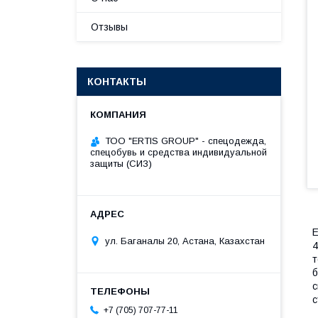
Отзывы
КОНТАКТЫ
ТОО "ERTIS GROUP" - спецодежда,
спецобувь и средства индивидуальной
защиты (СИЗ)
Е
ул. Баганалы 20, Астана, Казахстан
4
т
б
с
с
+7 (705) 707-77-11