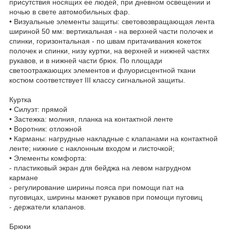
присутствия носящих ее людей, при дневном освещении и
ночью в свете автомобильных фар.
• Визуальные элементы защиты: световозвращающая лента
шириной 50 мм: вертикальная - на верхней части полочек и
спинки, горизонтальная - по швам притачивания кокеток
полочек и спинки, низу куртки, на верхней и нижней частях
рукавов, и в нижней части брюк. По площади
светоотражающих элементов и флуорисцентной ткани
костюм соответствует III классу сигнальной защиты.
Куртка
• Силуэт: прямой
• Застежка: молния, планка на контактной ленте
• Воротник: отложной
• Карманы: нагрудные накладные с клапанами на контактной
ленте; нижние с наклонным входом и листочкой;
• Элементы комфорта:
- пластиковый экран для бейджа на левом нагрудном
кармане
- регулирование ширины пояса при помощи пат на
пуговицах, ширины манжет рукавов при помощи пуговиц
- держатели клапанов.
Брюки