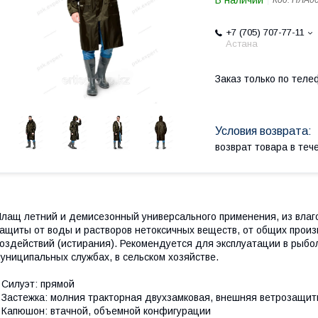
В наличии
Код:
ПЛА0
+7 (705) 707-77-11
Астана
Заказ только по теле
возврат товара в те
лащ летний и демисезонный универсального применения, из влаго
ащиты от воды и растворов нетоксичных веществ, от общих произ
оздействий (истирания). Рекомендуется для эксплуатации в рыбо
униципальных службах, в сельском хозяйстве.
 Силуэт: прямой
 Застежка: молния тракторная двухзамковая, внешняя ветрозащит
 Капюшон: втачной, объемной конфигурации