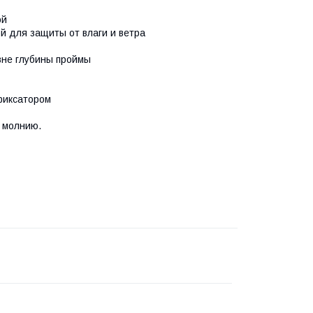
ой
й для защиты от влаги и ветра
вне глубины проймы
фиксатором
а молнию.