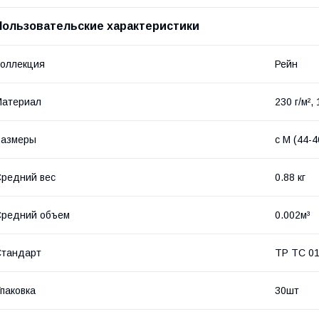
Пользовательские характеристики
оллекция
Рейн
Материал
230 г/м²
Размеры
с M (44-4
редний вес
0.88 кг
Средний объем
0.002м³
Стандарт
ТР ТС 01
паковка
30шт