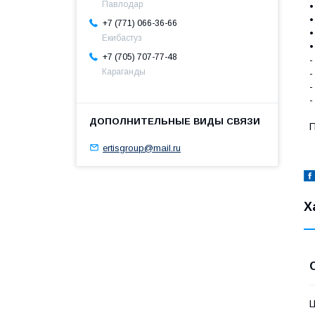
Павлодар
•
•
+7 (771) 066-36-66
•
Екибастуз
•
+7 (705) 707-77-48
-
Караганды
-
-
-
П
ertisgroup@mail.ru
Х