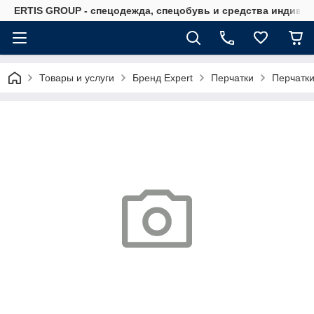
ERTIS GROUP - спецодежда, спецобувь и средства индиви
Товары и услуги
Бренд Expert
Перчатки
Перчатки