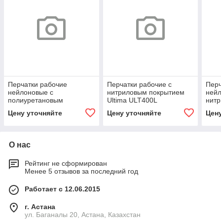
Перчатки рабочие
Перчатки рабочие с
Перч
нейлоновые с
нитриловым покрытием
нейл
полиуретановым
Ultima ULT400L
нит
покрытием Ultima ULT620
полуобливные цвет
Ulti
Цену уточняйте
Цену уточняйте
Цен
"White Touch" цвет белый
желтый
О нас
Рейтинг не сформирован
Менее 5 отзывов за последний год
Работает с 12.06.2015
г. Астана
ул. Баганалы 20, Астана, Казахстан