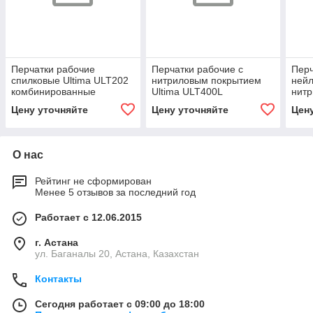
Перчатки рабочие
Перчатки рабочие с
Перч
спилковые Ultima ULT202
нитриловым покрытием
нейл
комбинированные
Ultima ULT400L
нит
полуобливные цвет
Ulti
Цену уточняйте
Цену уточняйте
Цен
желтый
О нас
Рейтинг не сформирован
Менее 5 отзывов за последний год
Работает с 12.06.2015
г. Астана
ул. Баганалы 20, Астана, Казахстан
Контакты
Сегодня работает с 09:00 до 18:00