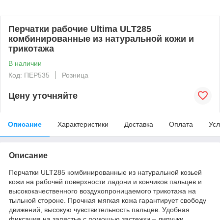
Перчатки рабочие Ultima ULT285
комбинированные из натуральной кожи и
трикотажа
В наличии
Код: ПЕР535
Розница
Цену уточняйте
Описание
Характеристики
Доставка
Оплата
Усл
Описание
Перчатки ULT285 комбинированные из натуральной козьей
кожи на рабочей поверхности ладони и кончиков пальцев и
высококачественного воздухопроницаемого трикотажа на
тыльной стороне. Прочная мягкая кожа гарантирует свободу
движений, высокую чувствительность пальцев. Удобная
фиксация на запястье с помощью застежки – липучки.