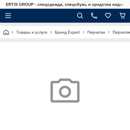
ERTIS GROUP - спецодежда, спецобувь и средства индиви
Товары и услуги
Бренд Expert
Перчатки
Перчатки