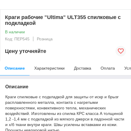
Краги рабочие "Ultima" ULT355 спилковые с
подкладкой
В наличии
Код: ПЕР545
Розница
Цену уточняйте
Описание
Характеристики
Доставка
Оплата
Усл
Описание
Краги спилковые с подкладкой для защиты от искр и брызг
расплавленного металла, контакта с нагретыми
поверхностями, конвективного тепла, механических
воздействий. Изготовлены из спилка КРС класса А толщиной
1,2 -1,4 мм с подкладкой из мягкого джерси в ладонной части
и х/б ткани внутри краги. Швы усилены вставками из кожи.
Прошиты кевларовой нитью.