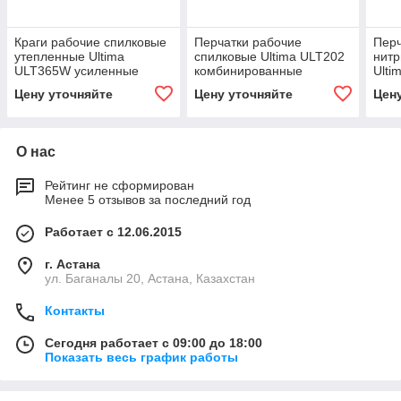
Краги рабочие спилковые
Перчатки рабочие
Перч
утепленные Ultima
спилковые Ultima ULT202
нит
ULT365W усиленные
комбинированные
Ulti
полу
Цену уточняйте
Цену уточняйте
Цен
жел
О нас
Рейтинг не сформирован
Менее 5 отзывов за последний год
Работает с 12.06.2015
г. Астана
ул. Баганалы 20, Астана, Казахстан
Контакты
Сегодня работает с 09:00 до 18:00
Показать весь график работы