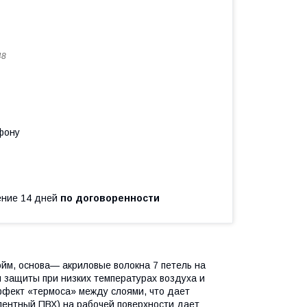
48
фону
чение 14 дней
по договоренности
йм, основа— акриловые волокна 7 петель на
 защиты при низких температурах воздуха и
ффект «термоса» между слоями, что дает
ентный ПВХ) на рабочей поверхности дает