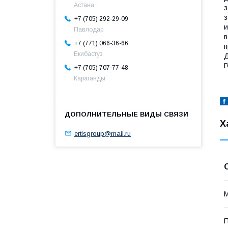
Астана
з
з
+7 (705) 292-29-09
и
Павлодар
в
+7 (771) 066-36-66
п
Екибастуз
Д
Г
+7 (705) 707-77-48
Караганды
Х
ertisgroup@mail.ru