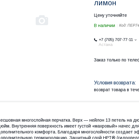
лимон
Цену уточняйте
В наличии
Код:
ПЕР7
+7 (705) 707-77-11
Астана
Заказ только по теле
возврат товара в те
есшовная многослойная перчатка. Верх — нейлон 13 петель на дю
юйм. Внутренняя поверхность имеет густой «махровый» начес для
ополнительного комфорта. Благодаря многослойности создает э
ополнительную термоизоляцию. Защитный слой НРТ® (гидропелл