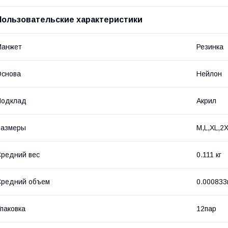
Пользовательские характеристики
Манжет
Резинка
Основа
Нейлон
Подклад
Акрил
Размеры
M,L,XL,2
редний вес
0.111 кг
Средний объем
0.000833
паковка
12пар