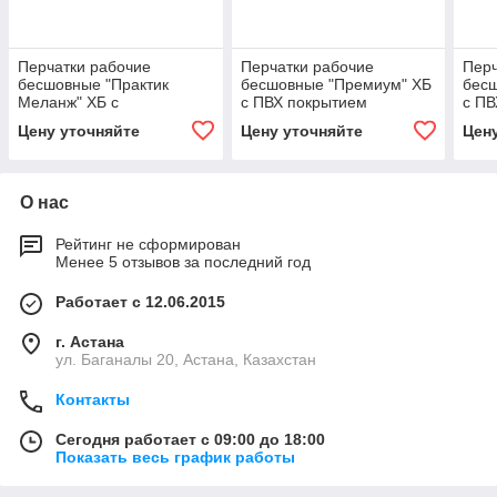
Перчатки рабочие
Перчатки рабочие
Перч
бесшовные "Практик
бесшовные "Премиум" ХБ
бес
Меланж" ХБ с
с ПВХ покрытием
с ПВ
добавлением полиэфира
Цену уточняйте
Цену уточняйте
Цен
с ПВХ покрытием цвет
серый
О нас
Рейтинг не сформирован
Менее 5 отзывов за последний год
Работает с 12.06.2015
г. Астана
ул. Баганалы 20, Астана, Казахстан
Контакты
Сегодня работает с 09:00 до 18:00
Показать весь график работы