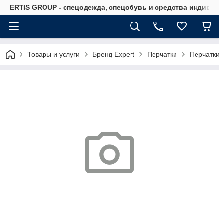
ERTIS GROUP - спецодежда, спецобувь и средства индиви
Товары и услуги
Бренд Expert
Перчатки
Перчатки