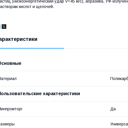
астиц (низкоэнергетический удар V=45 м/с), абразива, УФ-излуче
астворам кислот и щелочей.
арактеристики
Основные
Материал
Поликар
Пользовательские характеристики
инпромторг
Да
Размеры
Универс