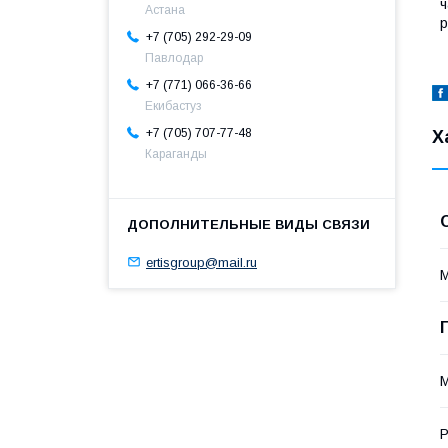
ч
Астана
р
+7 (705) 292-29-09
Павлодар
+7 (771) 066-36-66
Екибастуз
+7 (705) 707-77-48
Х
Караганды
ertisgroup@mail.ru
М