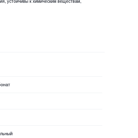
ния, устойчивы к химическим веществам,
бонат
альный