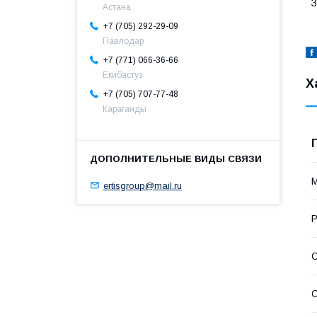
З
Астана
+7 (705) 292-29-09
Павлодар
+7 (771) 066-36-66
Екибастуз
Х
+7 (705) 707-77-48
Караганды
ertisgroup@mail.ru
С