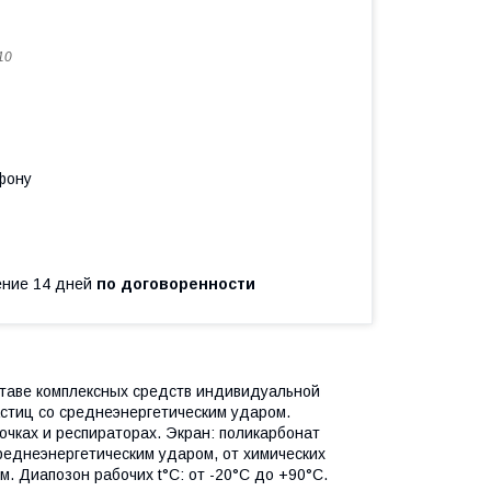
10
фону
чение 14 дней
по договоренности
ставе комплексных средств индивидуальной
стиц со среднеэнергетическим ударом.
чках и респираторах. Экран: поликарбонат
реднеэнергетическим ударом, от химических
. Диапозон рабочих t°C: от -20°C до +90°C.