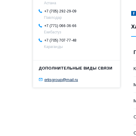
Астана
+7 (705) 292-29-09
Павлодар
+7 (771) 066-36-66
Х
Екибастуз
+7 (705) 707-77-48
Караганды
К
ertisgroup@mail.ru
М
С