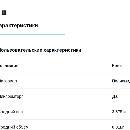
арактеристики
Пользовательские характеристики
оллекция
Венто
Материал
Полиами
инпромторг
Да
редний вес
3.375 кг
Средний объем
0.01м³