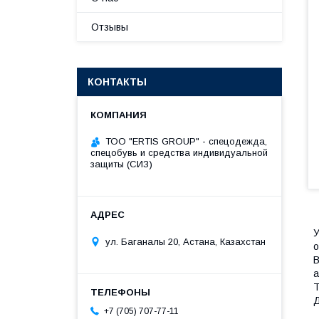
Отзывы
КОНТАКТЫ
ТОО "ERTIS GROUP" - спецодежда,
спецобувь и средства индивидуальной
защиты (СИЗ)
У
ул. Баганалы 20, Астана, Казахстан
о
В
а
Т
Д
+7 (705) 707-77-11