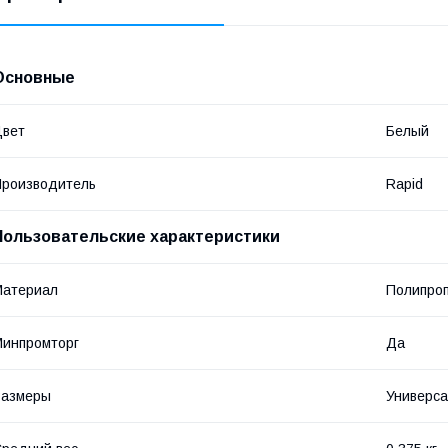
Основные
Цвет
Белый
роизводитель
Rapid
Пользовательские характеристики
Материал
Полипроп
инпромторг
Да
Размеры
Универс