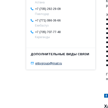
К
Астана
р
+7 (705) 292-29-09
Павлодар
■
+7 (771) 066-36-66
■
Екибастуз
■
+7 (705) 707-77-48
■
Караганды
■
■
■
■
■
■
ertisgroup@mail.ru
■
П
н
Х