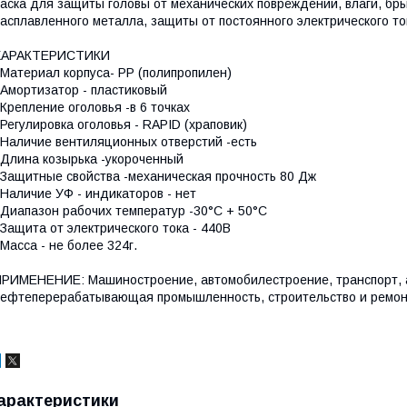
аска для защиты головы от механических повреждений, влаги, бры
асплавленного металла, защиты от постоянного электрического т
ХАРАКТЕРИСТИКИ
Материал корпуса- PP (полипропилен)
Амортизатор - пластиковый
Крепление оголовья -в 6 точках
Регулировка оголовья - RAPID (храповик)
Наличие вентиляционных отверстий -есть
Длина козырька -укороченный
Защитные свойства -механическая прочность 80 Дж
Наличие УФ - индикаторов - нет
Диапазон рабочих температур -30°C + 50°C
Защита от электрического тока - 440В
Масса - не более 324г.
РИМЕНЕНИЕ: Машиностроение, автомобилестроение, транспорт, 
ефтеперерабатывающая промышленность, строительство и ремон
арактеристики