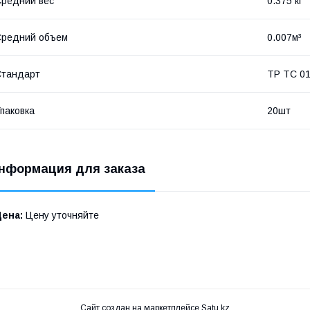
редний вес
0.375 кг
Средний объем
0.007м³
Стандарт
ТР ТС 01
паковка
20шт
нформация для заказа
Цена:
Цену уточняйте
Сайт создан на маркетплейсе
Satu.kz