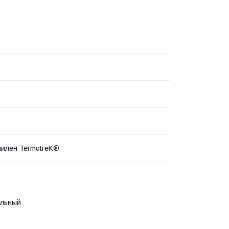
илен TermotreK®
альный