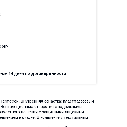
1
фону
чение 14 дней
по договоренности
Termotrek. Внутренняя оснастка: пластмасссовый
D. Вентиляционные отверстия с подвижными
 совместного ношения с защитными лицевыми
плением на каске. В комплекте с текстильным