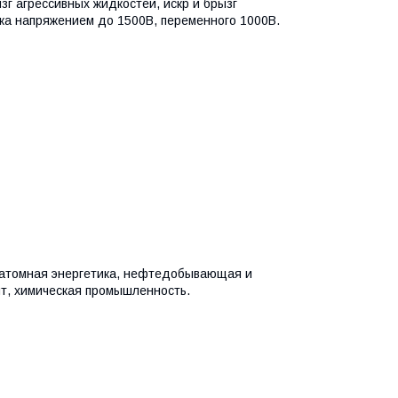
зг агрессивных жидкостей, искр и брызг
ока напряжением до 1500В, переменного 1000В.
атомная энергетика, нефтедобывающая и
т, химическая промышленность.