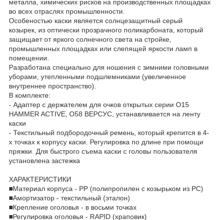
металла, химических рисков на производственных площадках
во всех отраслях промышленности.
Особеностью каски является солнцезащитный серый
козырек, из оптически прозрачного поликарбоната, который
защищает от яркого солнечного света на стройке,
промышленных площадках или слепящей яркости ламп в
помещении.
Разработана специально для ношения с зимними головными
уборами, утепленными подшлемниками (увеличенное
внутреннее пространство).
В комплекте:
- Адаптер с держателем для очков открытых серии О15
HAMMER ACTIVE, О58 ВЕРСУС, устанавливается на ленту
каски
- Текстильный подбородочный ремень, который крепится в 4-
х точках к корпусу каски. Регулировка по длине при помощи
пряжки. Для быстрого съема каски с головы пользователя
установлена застежка
ХАРАКТЕРИСТИКИ
■Материал корпуса - PP (полипропилен с козырьком из РС)
■Амортизатор - текстильный (эталон)
■Крепление оголовья - в восьми точках
■Регулировка оголовья - RAPID (храповик)