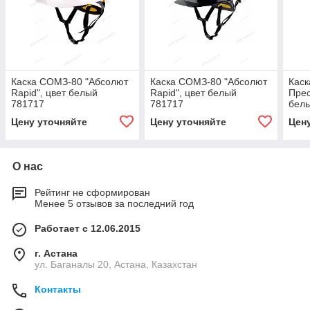
Каска СОМЗ-80 "Абсолют
Каска СОМЗ-80 "Абсолют
Каск
Rapid", цвет белый
Rapid", цвет белый
Прес
781717
781717
белы
783
Цену уточняйте
Цену уточняйте
Цен
О нас
Рейтинг не сформирован
Менее 5 отзывов за последний год
Работает с 12.06.2015
г. Астана
ул. Баганалы 20, Астана, Казахстан
Контакты