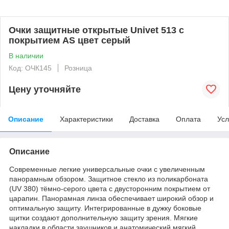
Очки защитные открытые Univet 513 с
покрытием АS цвет серый
В наличии
Код: ОЧК145
Розница
Цену уточняйте
Описание
Характеристики
Доставка
Оплата
Усл
Описание
Современные легкие универсальные очки с увеличенным
панорамным обзором. Защитное стекло из поликарбоната
(UV 380) тёмно-серого цвета с двусторонним покрытием от
царапин. Панорамная линза обеспечивает широкий обзор и
оптимальную защиту. Интегрированные в дужку боковые
щитки создают дополнительную защиту зрения. Мягкие
накладки в области заушников и анатомический мягкий