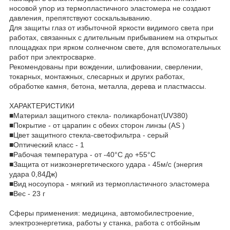
носовой упор из термопластичного эластомера не создают
давления, препятствуют соскальзыванию.
Для защиты глаз от избыточной яркости видимого света при
работах, связанных с длительным прибыванием на открытых
площадках при ярком солнечном свете, для вспомогательных
работ при электросварке.
Рекомендованы при вождении, шлифовании, сверлении,
токарных, монтажных, слесарных и других работах,
обработке камня, бетона, металла, дерева и пластмассы.
ХАРАКТЕРИСТИКИ
■Материал защитного стекла- поликарбонат(UV380)
■Покрытие - от царапин с обеих сторон линзы (AS )
■Цвет защитного стекла-светофильтра - серый
■Оптический класс - 1
■Рабочая температура - от -40°C до +55°C
■Защита от низкоэнергетического удара - 45м/с (энергия
удара 0,84Дж)
■Вид носоупора - мягкий из термопластичного эластомера
■Вес - 23 г
Сферы применения: медицина, автомобилестроение,
электроэнергетика, работы у станка, работа с отбойным