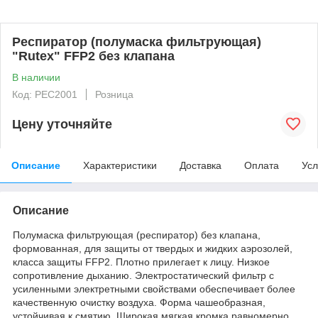
Респиратор (полумаска фильтрующая)
"Rutex" FFP2 без клапана
В наличии
Код: РЕС2001
Розница
Цену уточняйте
Описание
Характеристики
Доставка
Оплата
Усл
Описание
Полумаска фильтрующая (респиратор) без клапана,
формованная, для защиты от твердых и жидких аэрозолей,
класса защиты FFP2. Плотно прилегает к лицу. Низкое
сопротивление дыханию. Электростатический фильтр с
усиленными электретными свойствами обеспечивает более
качественную очистку воздуха. Форма чашеобразная,
устойчивая к смятию. Широкая мягкая кромка равномерно