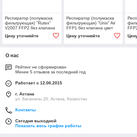
Респиратор (полумаска
Респиратор (полумаска
Респ
фильтрующая) "Rutex"
фильтрующая) "Unix" Air
филь
V2007 FFP2 без клапана
FFP1 без клапана цвет
FFP2
белый
бел
Цену уточняйте
Цену уточняйте
Цен
О нас
Рейтинг не сформирован
Менее 5 отзывов за последний год
Работает с 12.06.2015
г. Астана
ул. Баганалы 20, Астана, Казахстан
Контакты
Сегодня выходной
Показать весь график работы