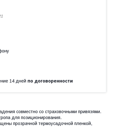
21
фону
чение 14 дней
по договоренности
падения совместно со страховочными привязями.
тропа для позиционирования.
ищены прозрачной термоусадочной пленкой,