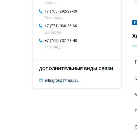
Г
Астана
+7 (705) 292-29-09
Павлодар
+7 (771) 066-36-66
Екибастуз
Х
+7 (705) 707-77-48
Караганды
К
ertisgroup@mail.ru
М
С