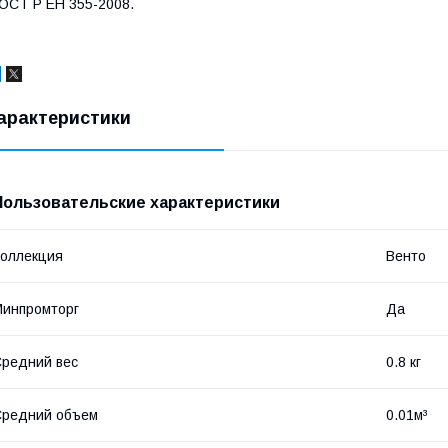
ОСТ Р ЕН 355-2008.
арактеристики
Пользовательские характеристики
оллекция
Венто
инпромторг
Да
редний вес
0.8 кг
Средний объем
0.01м³