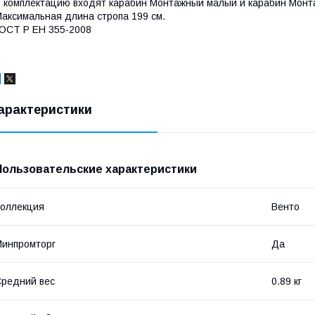
 комплектацию входят карабин Монтажный малый и карабин Монт
аксимальная длина стропа 199 см.
ОСТ Р ЕН 355-2008
арактеристики
Пользовательские характеристики
оллекция
Венто
инпромторг
Да
редний вес
0.89 кг