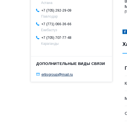
В
Астана
М
+7 (705) 292-29-09
Г
Павлодар
+7 (771) 066-36-66
Екибастуз
+7 (705) 707-77-48
Х
Караганды
ertisgroup@mail.ru
К
М
С