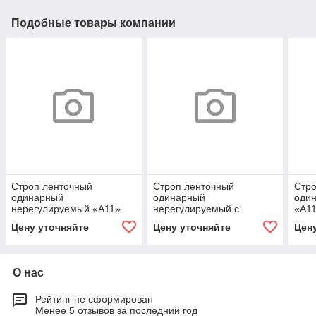
Подобные товары компании
Строп ленточный
Строп ленточный
Стро
одинарный
одинарный
оди
нерегулируемый «А11»
нерегулируемый с
«А1
амортизатором «аА11»
Цену уточняйте
Цену уточняйте
Цен
О нас
Рейтинг не сформирован
Менее 5 отзывов за последний год