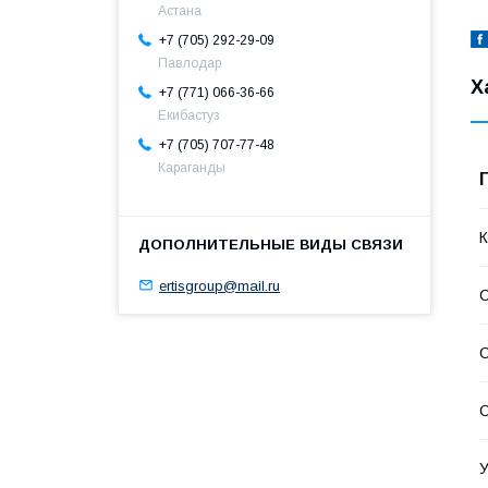
Астана
+7 (705) 292-29-09
Павлодар
Х
+7 (771) 066-36-66
Екибастуз
+7 (705) 707-77-48
Караганды
К
ertisgroup@mail.ru
С
У