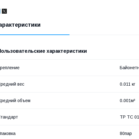
арактеристики
Пользовательские характеристики
репление
Байонет
редний вес
0.011 кг
Средний объем
0.001м³
Стандарт
ТР ТС 01
паковка
80пар