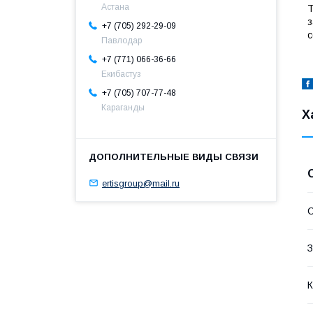
Астана
Т
з
+7 (705) 292-29-09
с
Павлодар
+7 (771) 066-36-66
Екибастуз
+7 (705) 707-77-48
Караганды
Х
ertisgroup@mail.ru
С
З
К