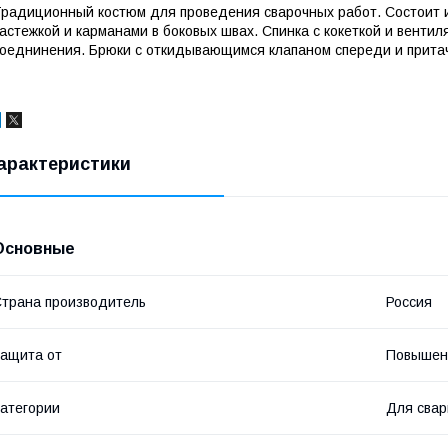
радиционный костюм для проведения сварочных работ. Состоит из
астежкой и карманами в боковых швах. Спинка с кокеткой и венти
оеднинения. Брюки с откидывающимся клапаном спереди и прита
арактеристики
Основные
трана производитель
Россия
ащита от
Повышен
атегории
Для сва