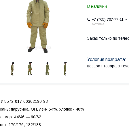
В наличии
+7 (705) 707-77-11
Астана
Заказ только по теле
возврат товара в те
У 8572-017-00302190-93
кань: парусина, ОП, лен- 54%, хлопок - 46%
азмер: 44/46 — 60/62
ост: 170/176, 182/188