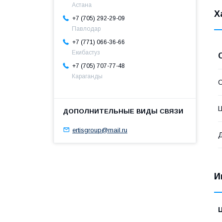
Астана
Х
+7 (705) 292-29-09
Павлодар
+7 (771) 066-36-66
Екибастуз
+7 (705) 707-77-48
Караганды
С
ertisgroup@mail.ru
И