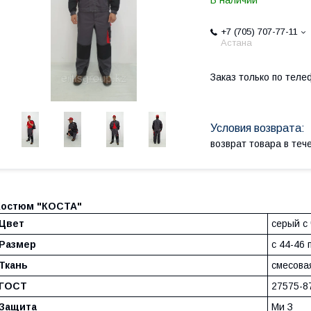
В наличии
+7 (705) 707-77-11
Астана
Заказ только по теле
возврат товара в те
Костюм "КОСТА"
Цвет
серый с
Размер
с 44-46 
Ткань
смесовая
ГОСТ
27575-8
Защита
Ми З