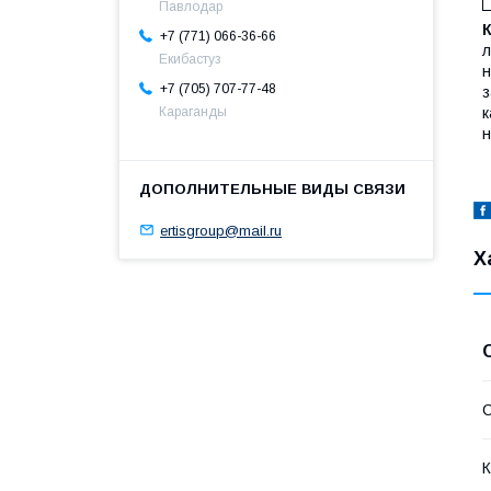
Павлодар
+7 (771) 066-36-66
л
Екибастуз
н
+7 (705) 707-77-48
з
Караганды
к
н
ertisgroup@mail.ru
Х
С
К