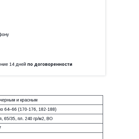
фону
чение 14 дней
по договоренности
 черным и красным
по 64–66 (170-176, 182-188)
, 65/35, пл. 240 гр/м2, ВО
7