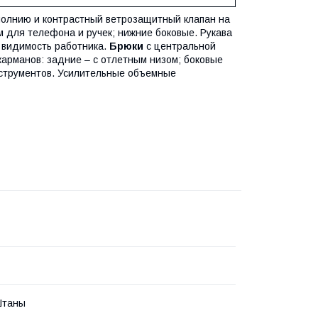
 молнию и контрастный ветрозащитный клапан на
м для телефона и ручек; нижние боковые. Рукава
 видимость работника.
Брюки
с центральной
карманов: задние – с отлетным низом; боковые
нструментов. Усилительные объемные
Штаны