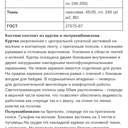
по 194-200)
Ткань
смесовая, 65/35, пл. 240 гр/
м2, ВО
ГОСТ
27575-87
Костюм состоит из куртки и полукомбинезона
Куртка
укороченная с центральной супатной застежкой на
молнию и контактную ленту, с притачным поясом, с втачными
рукавами и отложным воротником. Усиления в области локтей
и коленей. Куртка оснащена двумя боковыми внутренними и
двумя нагрудными накладными многофункциональными
карманами. На левом кармане имеется отделение для ручек.
На правом кармане расположена рамка с пленкой с боковым
входом для бейджа. В подмышечных впадинах – люверсы
для дополнительной вентиляции и комфортной работы.
Светоотражающие полосы шир.50мм расположены - спереди
в верхней части кокетки, что позволяет обеспечить видимость
работника как спереди так и с верху; на спине по линии
кокетки на полочке.
Полукомбинезон
на бретелях, спереди п/к на притачном
поясе. Гульфик на молнии. Боковая застежка на 3 петли и
пуговицы.На грудке п/к накладной карман из основной ткани,
с клапаном. На передних половинках брючин имеются