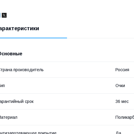
арактеристики
Основные
трана производитель
Россия
ип
Очки
арантийный срок
36 мес
Материал
Поликар
нтизапотевающее покрытие
Да