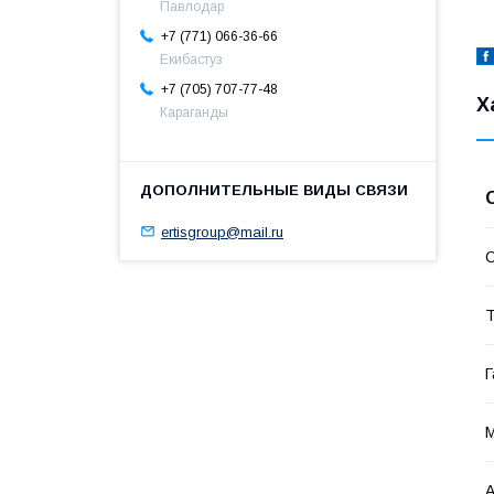
Павлодар
+7 (771) 066-36-66
Екибастуз
+7 (705) 707-77-48
Х
Караганды
ertisgroup@mail.ru
С
Т
Г
А