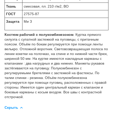
Ткань
смесовая, пл. 210 г/м2, ВО
ГОСТ
27575-87
Защита
Ми З
Костюм рабочий с полукомбинезоном
. Куртка прямого
силуэта с супатной застежкой на пуговицы, с притачным
поясом. Объём по бокам регулируется при помощи ленты
велькро. Отложной воротник. Световозвращающая полоса по
линии кокетки на полочках, на спине и по нижней части брюк,
шириной 50 мм. На куртке имеются накладные карманы с
клапанами : два нагрудных и два нижних. Манжеты рукавов
застёгиваются на пуговицу. Полукомбинезон с
регулируемыми бретелями с застежкой на фастексы. По
талии спинки - резинка. Объём полукомбинезона
регулируется при помощи пуговиц, расположенных с правой
стороны. Имеется один центральный карман с клапаном и
боковые карманы с косым входом. Все швы с контрастной
отстрочкой.
Скрыть